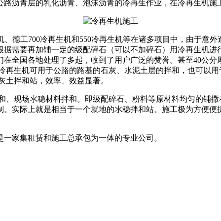
公路沥青层的乳化沥青、泡沫沥青的冷再生作业，在冷再生机施
机、德工700冷再生机和550冷再生机等在诸多项目中，由于意
根据需要再加铺一定的级配碎石（可以不加碎石）用冷再生机进
们在全国各地处理了多起，收到了用户广泛的赞誉。甚至40公分
 冷再生机可用于公路的路基的石灰、水泥土层的拌和，也可以用
的灰土拌和站，效率、效益显著。
、现场氺稳材料拌和。即级配碎石、粉料等原材料均匀的铺撒
制。实际上就是相当于一个就地的氺稳拌和站。施工极为方便便
一家集租赁和施工总承包为一体的专业公司。