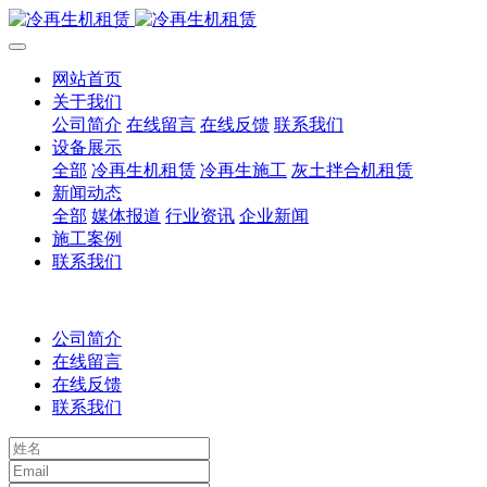
网站首页
关于我们
公司简介
在线留言
在线反馈
联系我们
设备展示
全部
冷再生机租赁
冷再生施工
灰土拌合机租赁
新闻动态
全部
媒体报道
行业资讯
企业新闻
施工案例
联系我们
公司简介
在线留言
在线反馈
联系我们